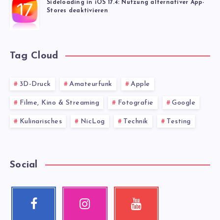
Sideloading in iOS 17.4: Nutzung alternativer App-
Stores deaktivieren
Tag Cloud
3D-Druck
Amateurfunk
Apple
Filme, Kino & Streaming
Fotografie
Google
Kulinarisches
NicLog
Technik
Testing
Social
Facebook
Instagram
Youtube
Follow
Our
Check
me!
photos!
my