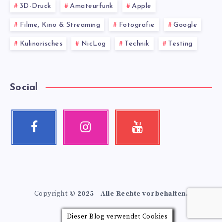
3D-Druck
Amateurfunk
Apple
Filme, Kino & Streaming
Fotografie
Google
Kulinarisches
NicLog
Technik
Testing
Social
Facebook
Instagram
Youtube
Follow
Our
Check
me!
photos!
my
videos!
Copyright
© 2025 - Alle Rechte vorbehalten.
Dieser Blog verwendet Cookies