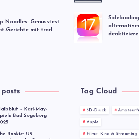
Sideloading
up Noodles: Genusstest
alternative
nt-Gerichte mit trnd
deaktiviere
 posts
Tag Cloud
albblut – Karl-May-
3D-Druck
Amateurf
piele Bad Segeberg
Apple
025
Filme, Kino & Streaming
he Rookie: US-