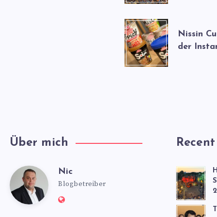
Nissin C
der Insta
Über mich
Recent
Nic
H
Nic
S
Blogbetreiber
2
Website:
T
https://www.nics-