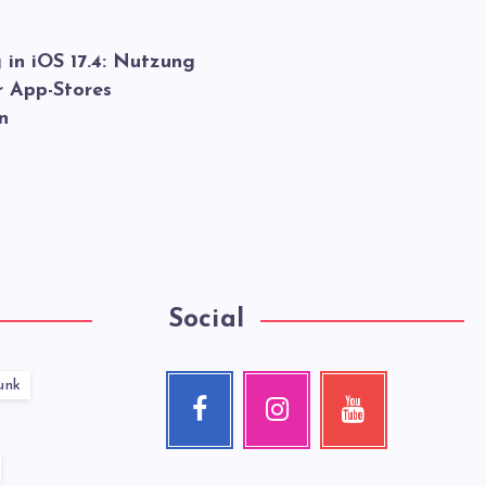
 in iOS 17.4: Nutzung
r App-Stores
n
Social
unk
Facebook
Instagram
Youtube
Follow
Our
Check
me!
photos!
my
videos!