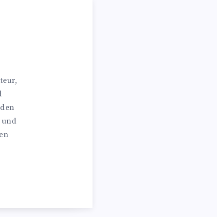
teur,
d
 den
n und
hen