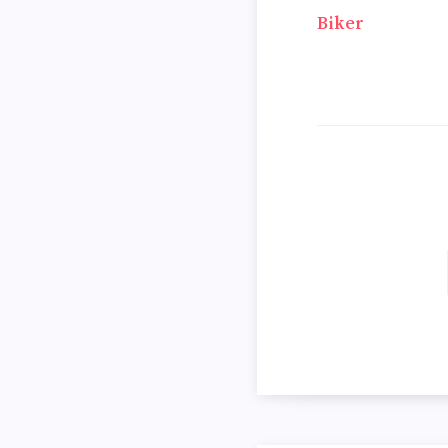
Beitrags
Biker