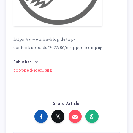
https://www.nics-blog.de/wp-
content/uploads/2022/06/cropped-icon.png
Published in:
Beitragsnavigation
cropped-icon.png
Share Article: