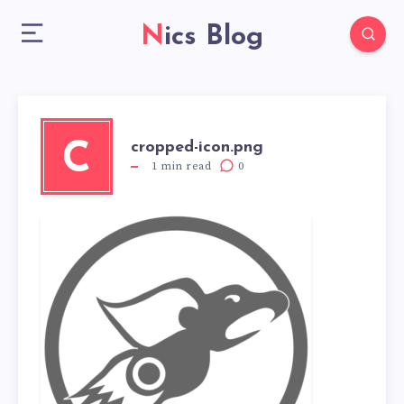
Nics Blog
cropped-icon.png
C
1
min read
0