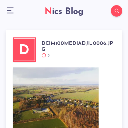
Nics Blog
DCIM100MEDIADJI_0006.JP
D
G
0