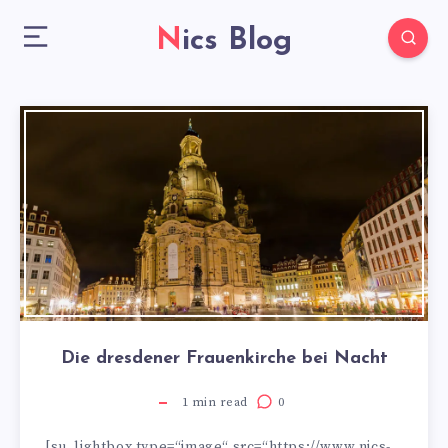
Nics Blog
Die dresdener Frauenkirche bei Nacht
1
min read
0
[su_lightbox type=“image“ src=“https://www.nics-