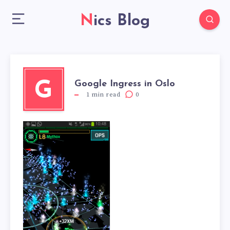
Nics Blog
Google Ingress in Oslo
G
1
min read
0