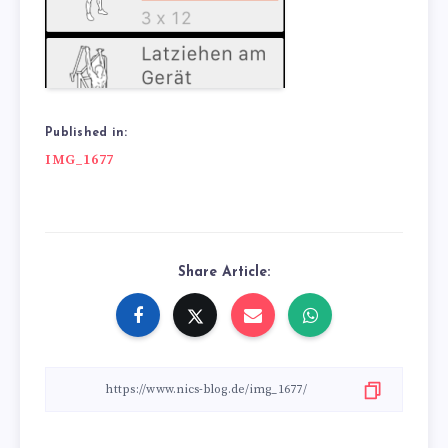
Published in:
Beitragsnavigation
IMG_1677
Share Article: