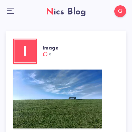
Nics Blog
image
I
0