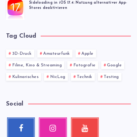
Sideloading in iOS 17.4: Nutzung alternativer App-
Stores deaktivieren
Tag Cloud
3D-Druck
Amateurfunk
Apple
Filme, Kino & Streaming
Fotografie
Google
Kulinarisches
NicLog
Technik
Testing
Social
Facebook
Instagram
Youtube
Follow
Our
Check
me!
photos!
my