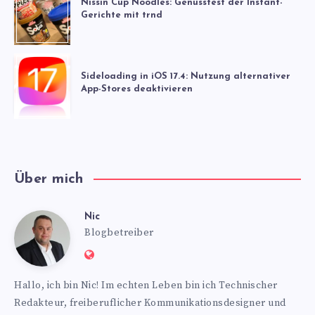
Nissin Cup Noodles: Genusstest der Instant-
Gerichte mit trnd
Sideloading in iOS 17.4: Nutzung alternativer
App-Stores deaktivieren
Über mich
Nic
Nic
Blogbetreiber
Website:
https://www.nics-
Hallo, ich bin Nic! Im echten Leben bin ich Technischer
blog.de
Redakteur, freiberuflicher Kommunikationsdesigner und