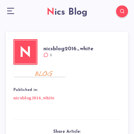
Nics Blog
nicsblog2016_white
N
0
Published in:
Beitragsnavigation
nicsblog2016_white
Share Article: