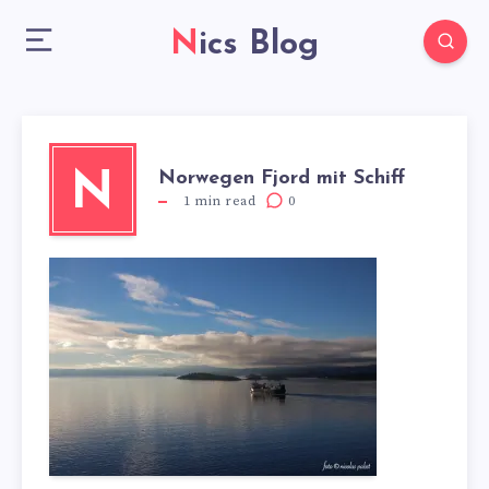
Nics Blog
Norwegen Fjord mit Schiff
N
1
min read
0