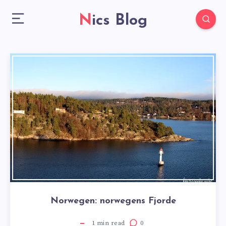
Nics Blog
Norwegen: norwegens Fjorde
1
min read
0