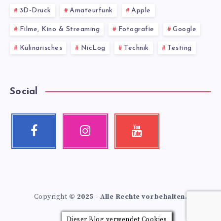
3D-Druck
Amateurfunk
Apple
Filme, Kino & Streaming
Fotografie
Google
Kulinarisches
NicLog
Technik
Testing
Social
Facebook
Instagram
Youtube
Follow
Our
Check
me!
photos!
my
videos!
Copyright
© 2025 - Alle Rechte vorbehalten.
Dieser Blog verwendet Cookies