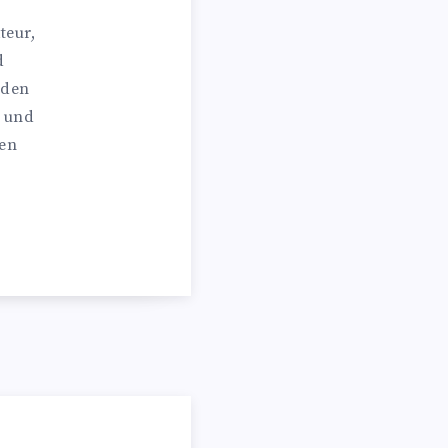
teur,
d
 den
n und
hen