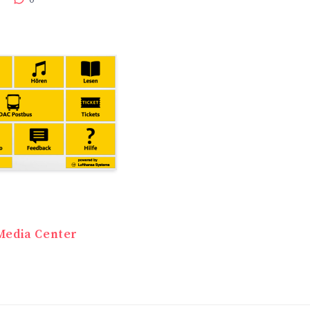
navigation
Media Center