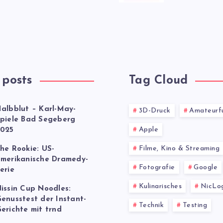
 posts
Tag Cloud
albblut – Karl-May-
3D-Druck
Amateurf
piele Bad Segeberg
Apple
025
Filme, Kino & Streaming
he Rookie: US-
merikanische Dramedy-
Fotografie
Google
erie
Kulinarisches
NicLo
issin Cup Noodles:
enusstest der Instant-
Technik
Testing
erichte mit trnd