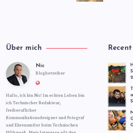
Über mich
Recent
Nic
H
Nic
S
Blogbetreiber
2
Website:
T
https://www.nics-
Hallo, ich bin Nic! Im echten Leben bin
a
blog.de
S
ich Technischer Redakteur,
freiberuflicher
N
Kommunikationsdesigner und Fotograf
G
und Ehrenamtler beim Technischen
G
Hilfswerk. Mein Interesse gilt den