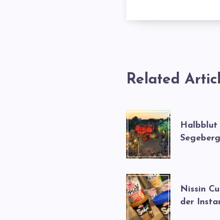
Related Artic
Halbblut
Segeberg
Nissin C
der Insta