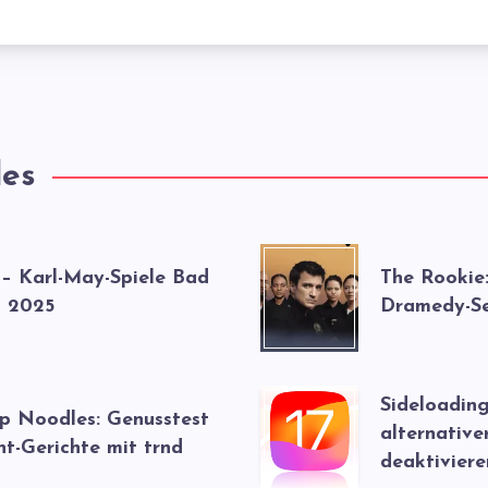
les
 – Karl-May-Spiele Bad
The Rookie
 2025
Dramedy-Se
Sideloading
up Noodles: Genusstest
alternative
nt-Gerichte mit trnd
deaktiviere