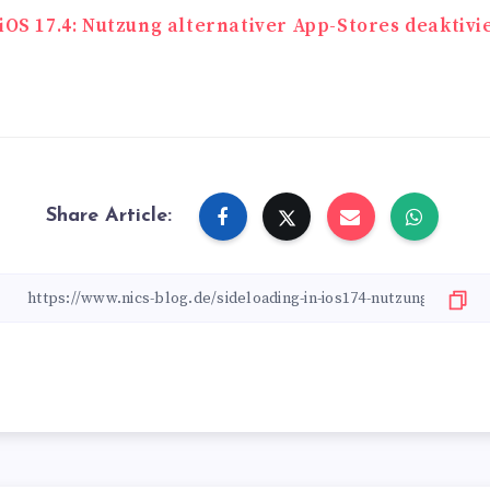
navigation
 iOS 17.4: Nutzung alternativer App-Stores deaktivi
Share Article: