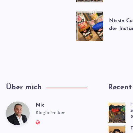
Nissin C
der Insta
Über mich
Recent
Nic
H
Nic
S
Blogbetreiber
2
Website:
T
https://www.nics-