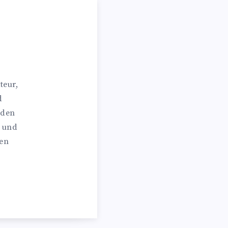
teur,
d
 den
n und
hen