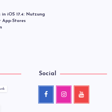
 in iOS 17.4: Nutzung
r App-Stores
n
Social
unk
Facebook
Instagram
Youtube
Follow
Our
Check
me!
photos!
my
videos!