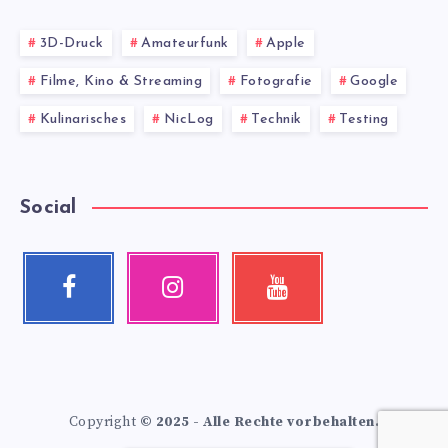
3D-Druck
Amateurfunk
Apple
Filme, Kino & Streaming
Fotografie
Google
Kulinarisches
NicLog
Technik
Testing
Social
Facebook
Instagram
Youtube
Follow
Our
Check
me!
photos!
my
videos!
Copyright
© 2025 - Alle Rechte vorbehalten.