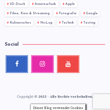
3D-Druck
Amateurfunk
Apple
Filme, Kino & Streaming
Fotografie
Google
Kulinarisches
NicLog
Technik
Testing
Social
Facebook
Instagram
Youtube
Follow
Our
Check
me!
photos!
my
videos!
Copyright
© 2025 - Alle Rechte vorbehalten.
Dieser Blog verwendet Cookies