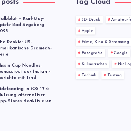
 posts
Tag Cloud
albblut – Karl-May-
3D-Druck
Amateurf
piele Bad Segeberg
Apple
025
Filme, Kino & Streaming
he Rookie: US-
merikanische Dramedy-
Fotografie
Google
erie
Kulinarisches
NicLo
issin Cup Noodles:
enusstest der Instant-
Technik
Testing
erichte mit trnd
ideloading in iOS 17.4:
utzung alternativer
pp-Stores deaktivieren