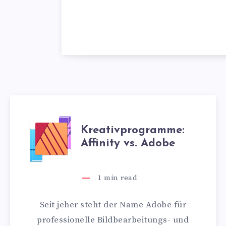
KREATIVPROGR
Kreativprogramme:
Affinity vs. Adobe
AFFINITY
VS.
1
min read
ADOBE
Seit jeher steht der Name Adobe für
professionelle Bildbearbeitungs- und