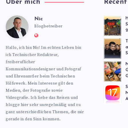
Über mich
Recent
Nic
H
Nic
S
Blogbetreiber
2
Website:
T
https://www.nics-
Hallo, ich bin Nic! Im echten Leben bin
a
blog.de
S
ich Technischer Redakteur,
freiberuflicher
N
Kommunikationsdesigner und Fotograf
G
und Ehrenamtler beim Technischen
G
Hilfswerk. Mein Interesse gilt den
S
Medien, der Fotografie sowie
N
Videografie. Ich liebe das Reisen und
A
blogge hier sehr unregelmäßig und zu
ganz unterschiedlichen Themen, die mir
gerade in den Sinn kommen.