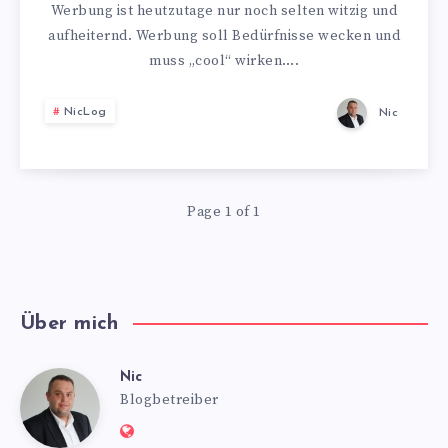
Werbung ist heutzutage nur noch selten witzig und
aufheiternd. Werbung soll Bedürfnisse wecken und
muss „cool“ wirken….
NicLog
Nic
Page 1 of 1
Über mich
Nic
Nic
Blogbetreiber
Website: