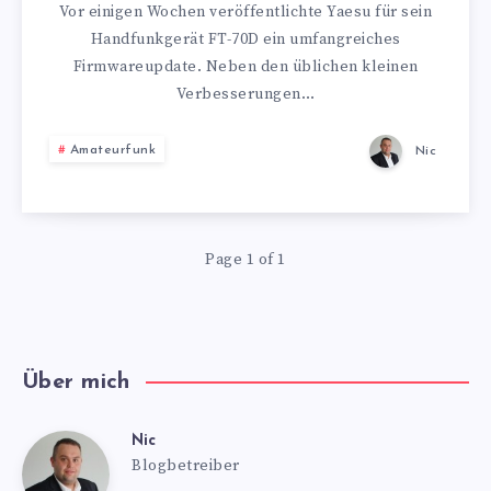
–
Vor einigen Wochen veröffentlichte Yaesu für sein
Handfunkgerät FT-70D ein umfangreiches
FIRMWAREUPDA
Firmwareupdate. Neben den üblichen kleinen
Verbesserungen…
BRINGT
Amateurfunk
Nic
WIRES-
X
FUNKTION
Page 1 of 1
Über mich
Nic
Nic
Blogbetreiber