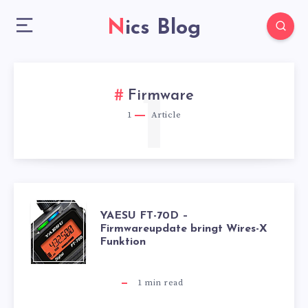
Nics Blog
1
Firmware
1
Article
YAESU
YAESU FT-70D –
Firmwareupdate bringt Wires-X
Funktion
FT-
70D
1
min read