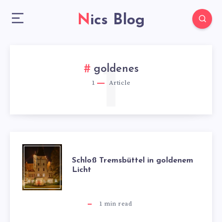
Nics Blog
1
goldenes
1
Article
SCHLOSS T
Schloß Tremsbüttel in goldenem
Licht
REMSBÜTTEL I
N G
1
min read