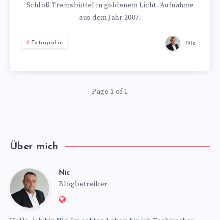
OLDENEM L
Schloß Tremsbüttel in goldenem Licht. Aufnahme
aus dem Jahr 2007.
ICHT
Fotografie
Nic
Page 1 of 1
Über mich
Nic
Nic
Blogbetreiber
Website:
https://www.nics-