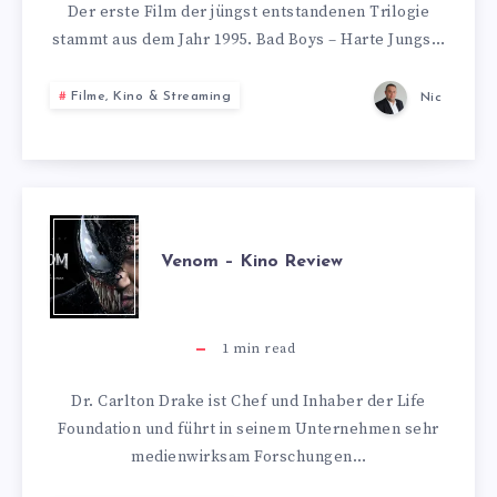
BAD
Der erste Film der jüngst entstandenen Trilogie
stammt aus dem Jahr 1995. Bad Boys – Harte Jungs…
BOYS
Filme, Kino & Streaming
Nic
FOR
LIFE
VENOM
Venom – Kino Review
–
KINO
1
min read
REVIEW
Dr. Carlton Drake ist Chef und Inhaber der Life
Foundation und führt in seinem Unternehmen sehr
medienwirksam Forschungen…