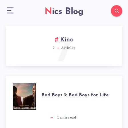
Nics Blog
7
Kino
7
Articles
BAD
Bad Boys 3: Bad Boys for Life
BOYS
3:
1
min read