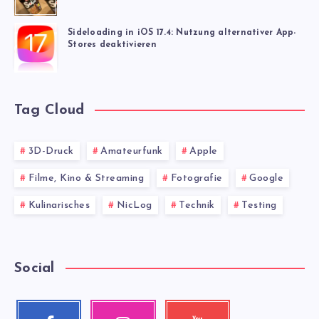
Sideloading in iOS 17.4: Nutzung alternativer App-
Stores deaktivieren
Tag Cloud
3D-Druck
Amateurfunk
Apple
Filme, Kino & Streaming
Fotografie
Google
Kulinarisches
NicLog
Technik
Testing
Social
Facebook
Instagram
Youtube