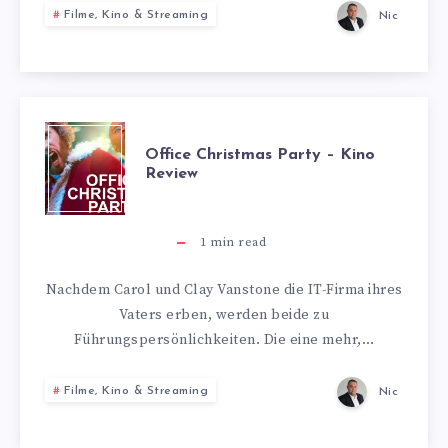
Filme, Kino & Streaming
Nic
OFFICE
Office Christmas Party – Kino
Review
CHRISTMAS
PARTY
1
min read
–
Nachdem Carol und Clay Vanstone die IT-Firma ihres
Vaters erben, werden beide zu
KINO
Führungspersönlichkeiten. Die eine mehr,…
REVIEW
Filme, Kino & Streaming
Nic