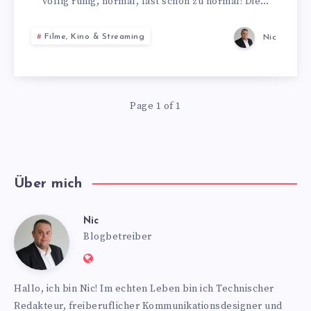
völlig ruhig, normal, fast schon zu normal! Die…
WAS
Filme, Kino & Streaming
Nic
ERWARTET
UNS
Page 1 of 1
NOCH
AUS
HOLLYWOOD?
Über mich
Nic
Nic
Blogbetreiber
Website:
https://www.nics-
Hallo, ich bin Nic! Im echten Leben bin ich Technischer
blog.de
Redakteur, freiberuflicher Kommunikationsdesigner und