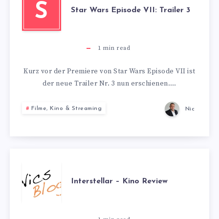
S
Star Wars Episode VII: Trailer 3
1
min read
Kurz vor der Premiere von Star Wars Episode VII ist
der neue Trailer Nr. 3 nun erschienen….
Filme, Kino & Streaming
Nic
INTERSTELLAR
Interstellar – Kino Review
–