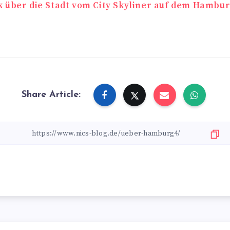
navigation
k über die Stadt vom City Skyliner auf dem Hambu
Share Article: