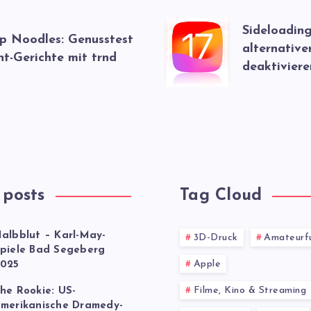
Sideloading
up Noodles: Genusstest
alternative
nt-Gerichte mit trnd
deaktiviere
 posts
Tag Cloud
albblut – Karl-May-
3D-Druck
Amateurf
piele Bad Segeberg
Apple
025
Filme, Kino & Streaming
he Rookie: US-
merikanische Dramedy-