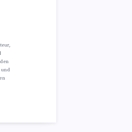
teur,
d
 den
n und
hen