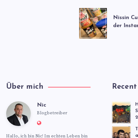
Nissin C
der Insta
Über mich
Recent
Nic
H
Nic
S
Blogbetreiber
2
Website:
T
https://www.nics-
Hallo, ich bin Nic! Im echten Leben bin
a