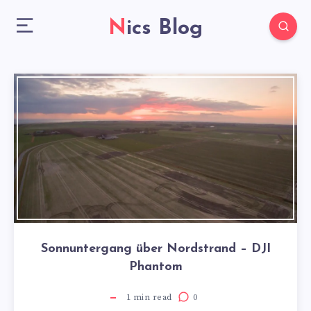
Nics Blog
Sonnuntergang über Nordstrand – DJI
Phantom
1
min read
0