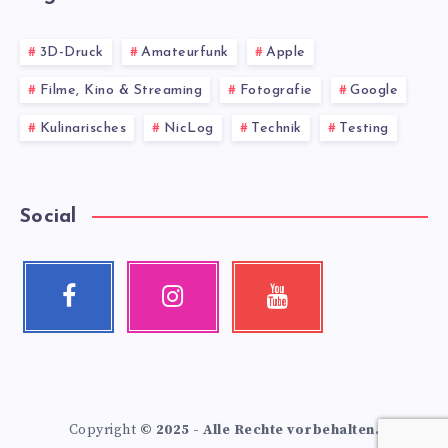
3D-Druck
Amateurfunk
Apple
Filme, Kino & Streaming
Fotografie
Google
Kulinarisches
NicLog
Technik
Testing
Social
Facebook
Instagram
Youtube
Follow
Our
Check
me!
photos!
my
videos!
Copyright
© 2025 - Alle Rechte vorbehalten.