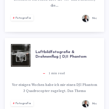
VIDEO
die…
–
Fotografie
Nic
DJI
PHANTOM
LUFTBILDFOTOG
Luftbildfotografie &
Drohnenflug | DJI Phantom
&
DROHNENFLUG
1
min read
|
Vor einigen Wochen habe ich mir einen DJI Phantom
3 Quadrocopter zugelegt. Das Thema
DJI
Fotografie
Nic
PHANTOM