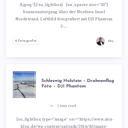
DJI
8.jpeg“][/su_lightbox] [su_spacer size=“30″]
Sonnenuntergang über der Nordsee-Insel
PHANTOM
Nordstrand. Luftbild fotografiert mit DJI Phantom
3….
Fotografie
Nic
SCHLESWIG
Schleswig Holstein – Drohnenflug
Foto – DJI Phantom
HOLSTEIN
–
1
min read
DROHNENFLUG
[su_lightbox type=“image“ src=“https://www.nics-
blog.de/wp-content/uploads/2016/03/image-