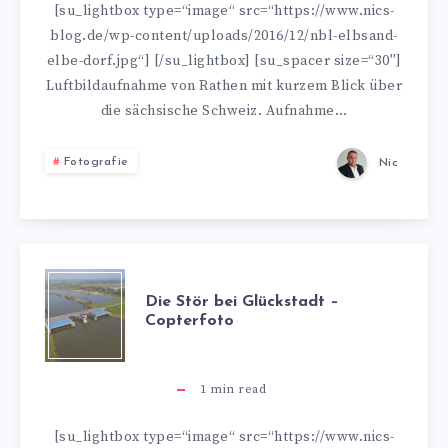
EIN
[su_lightbox type=“image“ src=“https://www.nics-
blog.de/wp-content/uploads/2016/12/nbl-elbsand-
KURZER
elbe-dorf.jpg“] [/su_lightbox] [su_spacer size=“30″]
Luftbildaufnahme von Rathen mit kurzem Blick über
BLICK
die sächsische Schweiz. Aufnahme…
ÜBER
Fotografie
Nic
DIE
SÄCHSISCHE
SCHWEIZ
DIE
Die Stör bei Glückstadt –
Copterfoto
STÖR
BEI
1
min read
GLÜCKSTADT
[su_lightbox type=“image“ src=“https://www.nics-