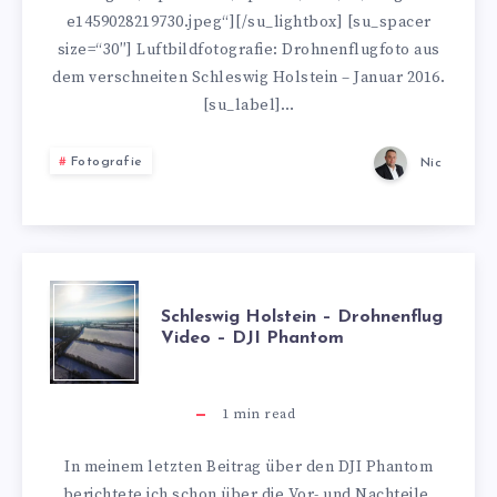
FOTO
e1459028219730.jpeg“][/su_lightbox] [su_spacer
size=“30″] Luftbildfotografie: Drohnenflugfoto aus
–
dem verschneiten Schleswig Holstein – Januar 2016.
[su_label]…
DJI
PHANTOM
Fotografie
Nic
SCHLESWIG
Schleswig Holstein – Drohnenflug
Video – DJI Phantom
HOLSTEIN
–
1
min read
DROHNENFLUG
In meinem letzten Beitrag über den DJI Phantom
berichtete ich schon über die Vor- und Nachteile,