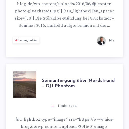
blog.de/wp-content/uploads/2016/06/dji-copter-
–
photo-glueckstadt.jpg“] [/su_lightbox] [su_spacer
size=“30″] Die Stör/Elbe-Mündung bei Glückstadt –
COPTERFOTO
Sommer 2016. Luftbild aufgenommen mit der…
Fotografie
Nic
SONNUNTERGA
Sonnuntergang über Nordstrand
– DJI Phantom
ÜBER
NORDSTRAND
1
min read
–
[su_lightbox type=“image“ src=“https://www.nics-
blog.de/wp-content/uploads/2016/04/image-