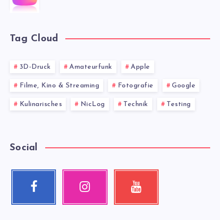
Tag Cloud
3D-Druck
Amateurfunk
Apple
Filme, Kino & Streaming
Fotografie
Google
Kulinarisches
NicLog
Technik
Testing
Social
Facebook
Instagram
Youtube
Follow
Our
Check
me!
photos!
my
videos!