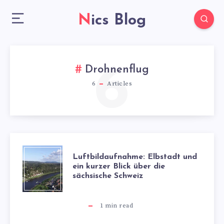
Nics Blog
6
Drohnenflug
6
Articles
LUFTBILDAUFNA
Luftbildaufnahme: Elbstadt und
ein kurzer Blick über die
sächsische Schweiz
ELBSTADT
UND
1
min read