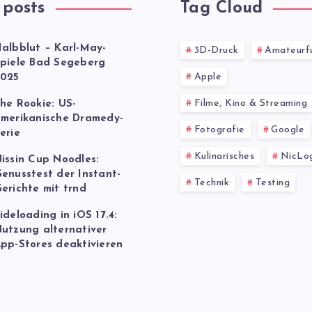
 posts
Tag Cloud
albblut – Karl-May-
3D-Druck
Amateurf
piele Bad Segeberg
Apple
025
Filme, Kino & Streaming
he Rookie: US-
merikanische Dramedy-
Fotografie
Google
erie
Kulinarisches
NicLo
issin Cup Noodles:
enusstest der Instant-
Technik
Testing
erichte mit trnd
ideloading in iOS 17.4:
utzung alternativer
pp-Stores deaktivieren