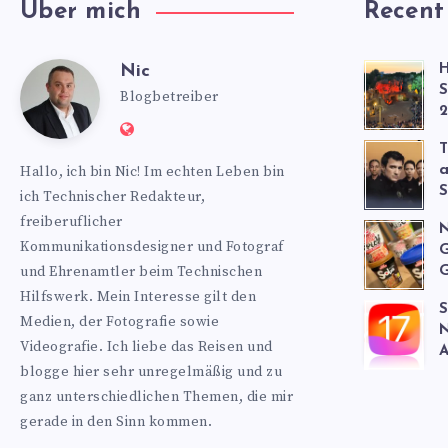
Über mich
Recent
Nic
H
Nic
S
Blogbetreiber
2
Website:
T
https://www.nics-
Hallo, ich bin Nic! Im echten Leben bin
a
blog.de
S
ich Technischer Redakteur,
freiberuflicher
N
Kommunikationsdesigner und Fotograf
G
und Ehrenamtler beim Technischen
G
Hilfswerk. Mein Interesse gilt den
S
Medien, der Fotografie sowie
N
Videografie. Ich liebe das Reisen und
A
blogge hier sehr unregelmäßig und zu
ganz unterschiedlichen Themen, die mir
gerade in den Sinn kommen.