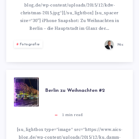
blog.de/wp-content/uploads/2015/12/kdw-
christmas-2015.jpg“][/su_lightbox] [su_spacer
size=“30″] iPhone Snapshot: Zu Weihnachten in
Berlin – die Hauptstadt im Glanz der…
Fotografie
Nic
BERLIN
Berlin zu Weihnachten #2
ZU
WEIHNACHTEN
1
min read
#2
[su_lightbox type=“image“ src=“https://www.nics-
blog.de/wp-content/uploads/2015/12/ku_damm-