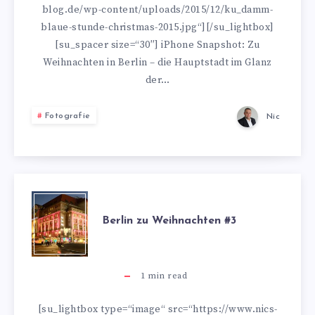
blog.de/wp-content/uploads/2015/12/ku_damm-
blaue-stunde-christmas-2015.jpg“][/su_lightbox]
[su_spacer size=“30″] iPhone Snapshot: Zu
Weihnachten in Berlin – die Hauptstadt im Glanz
der…
Fotografie
Nic
BERLIN
Berlin zu Weihnachten #3
ZU
WEIHNACHTEN
1
min read
#3
[su_lightbox type=“image“ src=“https://www.nics-