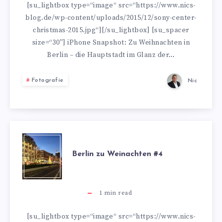
#5
[su_lightbox type=“image“ src=“https://www.nics-
blog.de/wp-content/uploads/2015/12/sony-center-
christmas-2015.jpg“][/su_lightbox] [su_spacer
size=“30″] iPhone Snapshot: Zu Weihnachten in
Berlin – die Hauptstadt im Glanz der…
Fotografie
Nic
BERLIN
Berlin zu Weinachten #4
ZU
WEINACHTEN
1
min read
#4
[su_lightbox type=“image“ src=“https://www.nics-