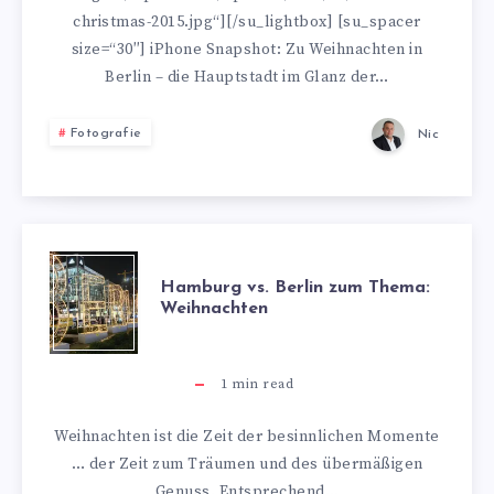
christmas-2015.jpg“][/su_lightbox] [su_spacer
size=“30″] iPhone Snapshot: Zu Weihnachten in
Berlin – die Hauptstadt im Glanz der…
Fotografie
Nic
HAMBURG
Hamburg vs. Berlin zum Thema:
Weihnachten
VS.
BERLIN
1
min read
ZUM
Weihnachten ist die Zeit der besinnlichen Momente
… der Zeit zum Träumen und des übermäßigen
THEMA:
Genuss. Entsprechend…