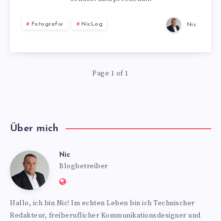
WEIHNACHTEN
Fotografie
NicLog
Nic
Page 1 of 1
Über mich
Nic
Nic
Blogbetreiber
Website:
https://www.nics-
Hallo, ich bin Nic! Im echten Leben bin ich Technischer
blog.de
Redakteur, freiberuflicher Kommunikationsdesigner und