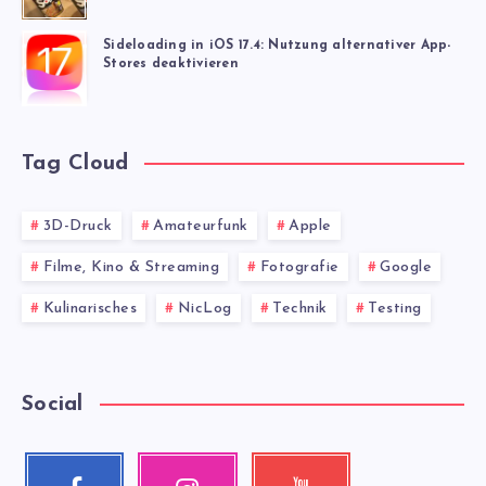
Sideloading in iOS 17.4: Nutzung alternativer App-
Stores deaktivieren
Tag Cloud
3D-Druck
Amateurfunk
Apple
Filme, Kino & Streaming
Fotografie
Google
Kulinarisches
NicLog
Technik
Testing
Social
Facebook
Instagram
Youtube