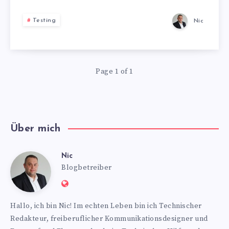
M14
Testing
Nic
X
Page 1 of 1
Über mich
Nic
Nic
Blogbetreiber
Website:
https://www.nics-
Hallo, ich bin Nic! Im echten Leben bin ich Technischer
blog.de
Redakteur, freiberuflicher Kommunikationsdesigner und