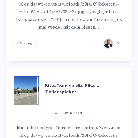
blog.de/wp-content/uploads/2016/09/biketour-
ELBE
elbe0916-2-e1473667084437.jpg“][/su_lightbox]
[su_spacer size=“30″] In den letzten Tagen ging es
–
mal wieder mit dem Bike in…
ZOLLENSPIEKE
NicLog
Nic
II
BIKE-
Bike-Tour an die Elbe –
Zollenspieker I
TOUR
AN
1
min read
DIE
[su_lightbox type=“image“ src=“https://www.nics-
blog.de/wp-content/uploads/2016/09/biketour-