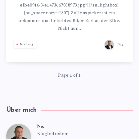
ELBE
elbe0916-3-e1473667038973.jpg“][/su_lightbox]
[su_spacer size=“30″] Zollenspieker ist ein
–
bekanntes und beliebtes Biker-Ziel an der Elbe.
Nicht nur…
ZOLLENSPIEKE
I
NicLog
Nic
Page 1 of 1
Über mich
Nic
Nic
Blogbetreiber