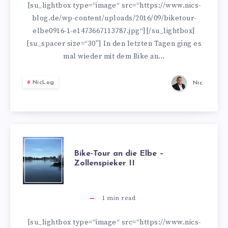
DIE
[su_lightbox type=“image“ src=“https://www.nics-
blog.de/wp-content/uploads/2016/09/biketour-
ELBE
elbe0916-1-e1473667113787.jpg“][/su_lightbox]
[su_spacer size=“30″] In den letzten Tagen ging es
–
mal wieder mit dem Bike an…
ZOLLENSPIEKE
NicLog
Nic
III
BIKE-
Bike-Tour an die Elbe –
Zollenspieker II
TOUR
AN
1
min read
DIE
[su_lightbox type=“image“ src=“https://www.nics-