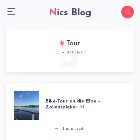
Nics Blog
3
Tour
3
Articles
BIKE-
Bike-Tour an die Elbe –
Zollenspieker III
TOUR
AN
1
min read