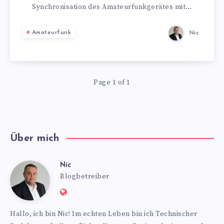
ADMS-
Synchronisation des Amateurfunkgerätes mit…
10
Amateurfunk
Nic
SOFTWARE
SYNCHRONISIE
Page 1 of 1
Über mich
Nic
Nic
Blogbetreiber
Website:
https://www.nics-
Hallo, ich bin Nic! Im echten Leben bin ich Technischer
blog.de