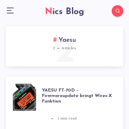
Nics Blog
2
Yaesu
2
Articles
YAESU
YAESU FT-70D –
Firmwareupdate bringt Wires-X
Funktion
FT-
70D
1
min read