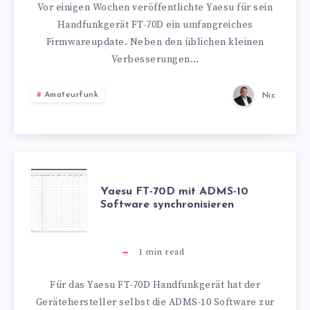
–
Vor einigen Wochen veröffentlichte Yaesu für sein
Handfunkgerät FT-70D ein umfangreiches
FIRMWAREUPDA
Firmwareupdate. Neben den üblichen kleinen
Verbesserungen…
BRINGT
Amateurfunk
Nic
WIRES-
X
FUNKTION
YAESU
Yaesu FT-70D mit ADMS-10
Software synchronisieren
FT-
70D
1
min read
MIT
Für das Yaesu FT-70D Handfunkgerät hat der
Gerätehersteller selbst die ADMS-10 Software zur