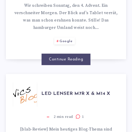
Wir schreiben Sonntag, den 4. Advent. Ein
verschneiter Morgen. Der Blick auf’s Tablet verrät,
was man schon erahnen konnte. Stille! Das
hamburger Umland weist noch…
Google
Continue Reading
LED
LED LENSER M7R X & M14 X
LENSER
M7R
2
min read
1
[blab-Review] Mein heutiges Blog-Thema sind