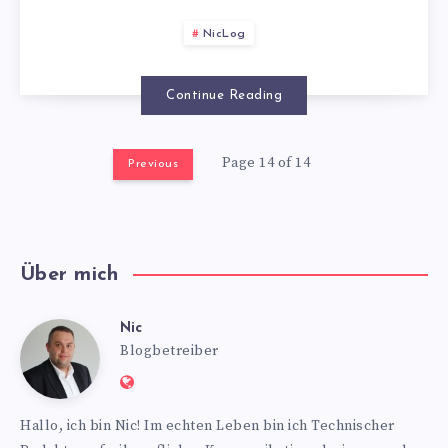
NicLog
Continue Reading
Page 14 of 14
Previous
Über mich
Nic
Nic
Blogbetreiber
Website:
https://www.nics-
Hallo, ich bin Nic! Im echten Leben bin ich Technischer
blog.de