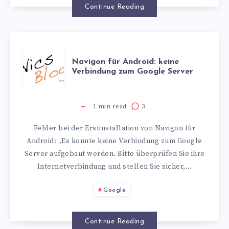
Continue Reading
NAVIGON
Navigon für Android: keine
Verbindung zum Google Server
FÜR
ANDROID:
1
min read
3
Fehler bei der Erstinstallation von Navigon für
KEINE
Android: „Es konnte keine Verbindung zum Google
Server aufgebaut werden. Bitte überprüfen Sie ihre
VERBINDUNG
Internetverbindung und stellen Sie sicher,…
ZUM
Google
GOOGLE
Continue Reading