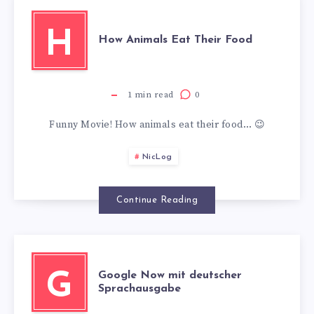
H
How Animals Eat Their Food
1
min read
0
Funny Movie! How animals eat their food… 😉
NicLog
Continue Reading
Google Now mit deutscher
G
Sprachausgabe