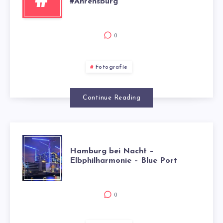
#
#Ahrensburg
0
Fotografie
Continue Reading
HAMBURG
Hamburg bei Nacht –
Elbphilharmonie – Blue Port
BEI
NACHT
0