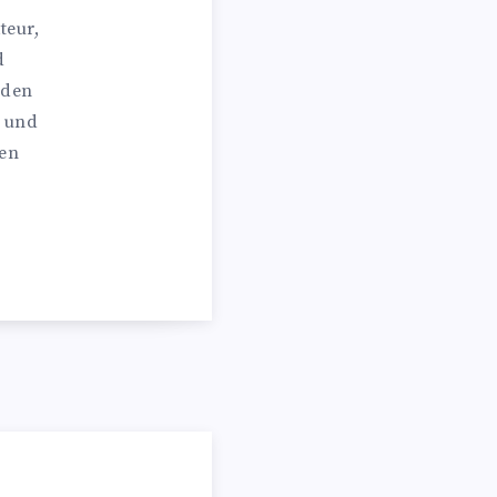
teur,
d
 den
n und
hen