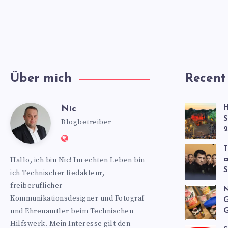
Über mich
Recent
Nic
H
Nic
S
Blogbetreiber
2
Website:
T
https://www.nics-
Hallo, ich bin Nic! Im echten Leben bin
a
blog.de
S
ich Technischer Redakteur,
freiberuflicher
N
Kommunikationsdesigner und Fotograf
G
und Ehrenamtler beim Technischen
G
Hilfswerk. Mein Interesse gilt den