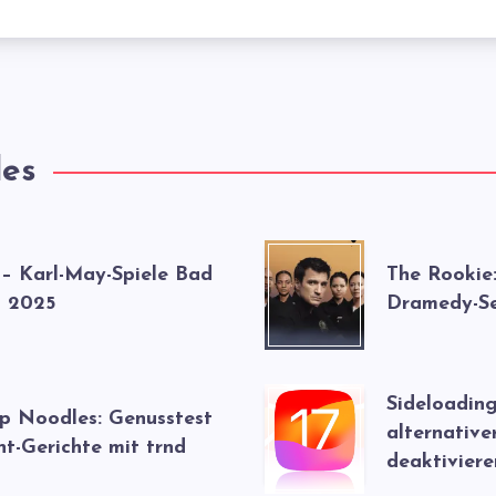
les
 – Karl-May-Spiele Bad
The Rookie
 2025
Dramedy-Se
Sideloading
up Noodles: Genusstest
alternative
nt-Gerichte mit trnd
deaktiviere