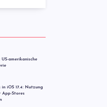
: US-amerikanische
rie
 in iOS 17.4: Nutzung
r App-Stores
n