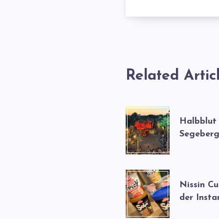
Related Artic
Halbblut
Segeberg
Nissin C
der Insta