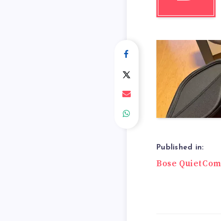
Published in:
Beitrags
Bose QuietCom