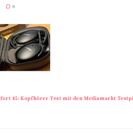
0
navigation
fort 45: Kopfhörer-Test mit den Mediamarkt Testp