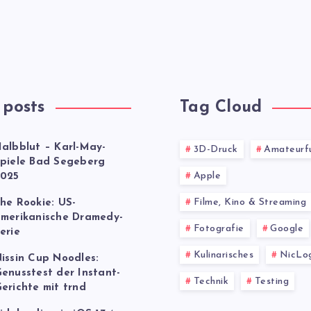
 posts
Tag Cloud
albblut – Karl-May-
3D-Druck
Amateurf
piele Bad Segeberg
Apple
025
Filme, Kino & Streaming
he Rookie: US-
merikanische Dramedy-
Fotografie
Google
erie
Kulinarisches
NicLo
issin Cup Noodles:
enusstest der Instant-
Technik
Testing
erichte mit trnd