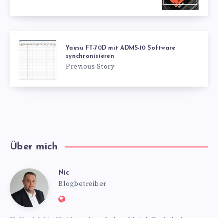
Yaesu FT-70D mit ADMS-10 Software
synchronisieren
Previous Story
Über mich
Nic
Nic
Blogbetreiber
Website:
https://www.nics-