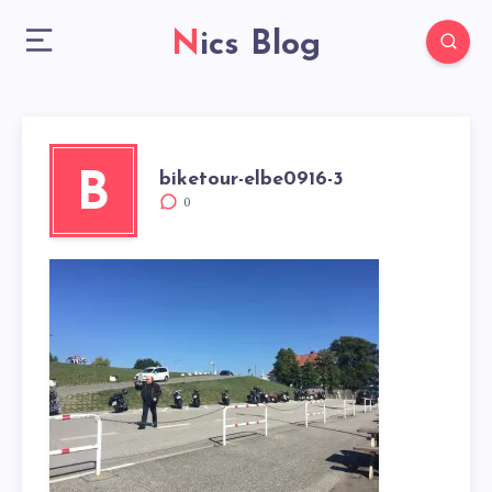
Nics Blog
biketour-elbe0916-3
B
0