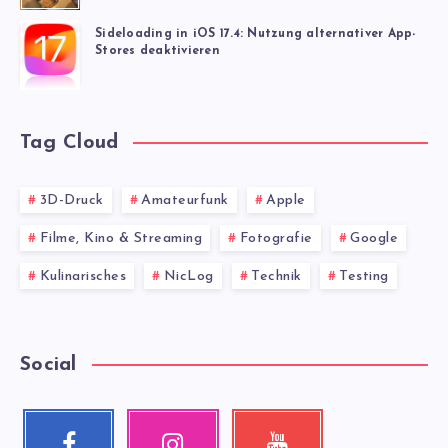
Sideloading in iOS 17.4: Nutzung alternativer App-
Stores deaktivieren
Tag Cloud
3D-Druck
Amateurfunk
Apple
Filme, Kino & Streaming
Fotografie
Google
Kulinarisches
NicLog
Technik
Testing
Social
Facebook
Instagram
Youtube