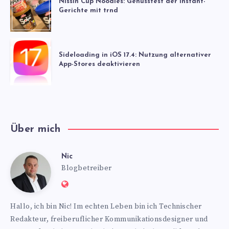
Nissin Cup Noodles: Genusstest der Instant-
Gerichte mit trnd
Sideloading in iOS 17.4: Nutzung alternativer
App-Stores deaktivieren
Über mich
Nic
Nic
Blogbetreiber
Website:
https://www.nics-
Hallo, ich bin Nic! Im echten Leben bin ich Technischer
blog.de
Redakteur, freiberuflicher Kommunikationsdesigner und