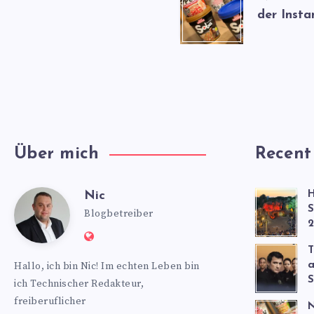
der Insta
Über mich
Recent
Nic
H
Nic
S
Blogbetreiber
2
Website:
T
https://www.nics-
Hallo, ich bin Nic! Im echten Leben bin
a
blog.de
S
ich Technischer Redakteur,
freiberuflicher
N