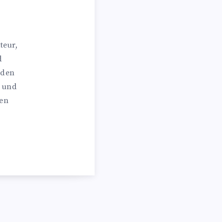
teur,
d
 den
n und
hen