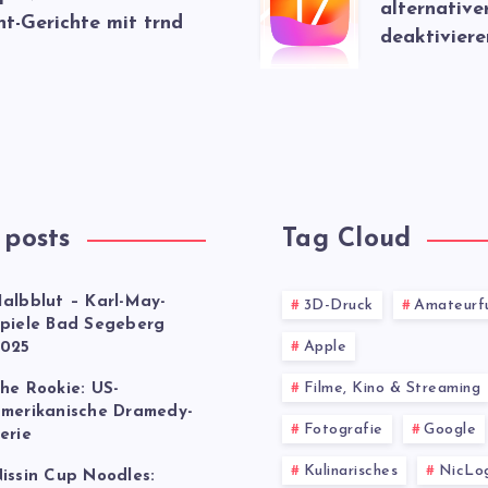
alternative
nt-Gerichte mit trnd
deaktiviere
 posts
Tag Cloud
albblut – Karl-May-
3D-Druck
Amateurf
piele Bad Segeberg
Apple
025
Filme, Kino & Streaming
he Rookie: US-
merikanische Dramedy-
Fotografie
Google
erie
Kulinarisches
NicLo
issin Cup Noodles: