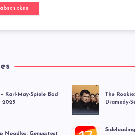
les
 – Karl-May-Spiele Bad
The Rookie
 2025
Dramedy-Se
Sideloading
up Noodles: Genusstest