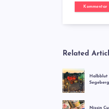
Related Artic
Halbblut
Segeberg
Nissin C