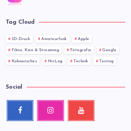
Tag Cloud
3D-Druck
Amateurfunk
Apple
Filme, Kino & Streaming
Fotografie
Google
Kulinarisches
NicLog
Technik
Testing
Social
Facebook
Instagram
Youtube
Follow
Our
Check
me!
photos!
my
videos!