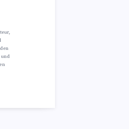
teur,
d
 den
n und
hen