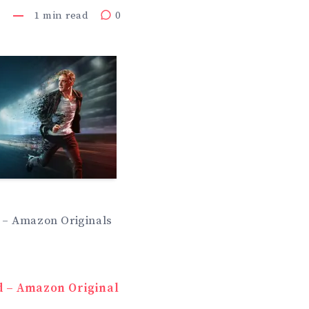
1
min read
0
 – Amazon Originals
navigation
d – Amazon Original