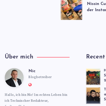
Nissin C
der Insta
Über mich
Recent
Nic
H
Nic
S
Blogbetreiber
2
Website:
T
https://www.nics-
Hallo, ich bin Nic! Im echten Leben bin
a
blog.de
S
ich Technischer Redakteur,