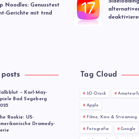
Sideloading
up Noodles: Genusstest
alternative
nt-Gerichte mit trnd
deaktiviere
 posts
Tag Cloud
albblut – Karl-May-
3D-Druck
Amateurf
piele Bad Segeberg
Apple
025
Filme, Kino & Streaming
he Rookie: US-
merikanische Dramedy-
Fotografie
Google
erie