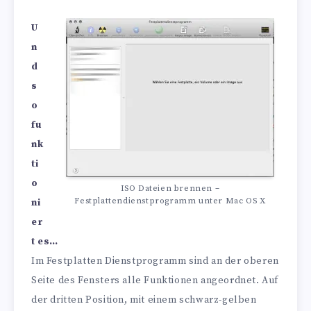
U
n
d
s
o
fu
nk
ti
o
ISO Dateien brennen –
X
Festplattendienstprogramm unter Mac OS
ni
er
t es…
Im Festplatten Dienstprogramm sind an der oberen
Seite des Fensters alle Funktionen angeordnet. Auf
der dritten Position, mit einem schwarz-gelben